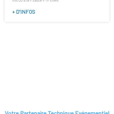
nos DJ à la « sauce » TF Event
+ D'INFOS
TF EVENT
Votre Partenaire Technique Evénementiel